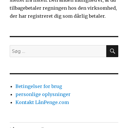
slettet fra listen. Den anden mulighed er, at du
tilbagebetaler regningen hos den virksomhed,
der har registreret dig som dårlig betaler.
SØ
Søg
efter:
Betingelser for brug
personlige oplysninger
Kontakt LånPenge.com