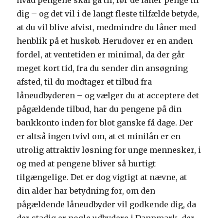
hvad pengene skal gå til, før de låner penge til
dig – og det vil i de langt fleste tilfælde betyde,
at du vil blive afvist, medmindre du låner med
henblik på et huskøb. Herudover er en anden
fordel, at ventetiden er minimal, da der går
meget kort tid, fra du sender din ansøgning
afsted, til du modtager et tilbud fra
låneudbyderen – og vælger du at acceptere det
pågældende tilbud, har du pengene på din
bankkonto inden for blot ganske få dage. Der
er altså ingen tvivl om, at et minilån er en
utrolig attraktiv løsning for unge mennesker, i
og med at pengene bliver så hurtigt
tilgængelige. Det er dog vigtigt at nævne, at
din alder har betydning for, om den
pågældende låneudbyder vil godkende dig, da