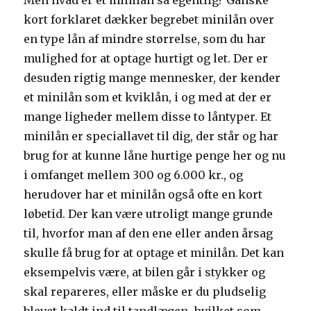
Men hvad er et minilån så egentlig? Ganske
kort forklaret dækker begrebet minilån over
en type lån af mindre størrelse, som du har
mulighed for at optage hurtigt og let. Der er
desuden rigtig mange mennesker, der kender
et minilån som et kviklån, i og med at der er
mange ligheder mellem disse to låntyper. Et
minilån er speciallavet til dig, der står og har
brug for at kunne låne hurtige penge her og nu
i omfanget mellem 300 og 6.000 kr., og
herudover har et minilån også ofte en kort
løbetid. Der kan være utroligt mange grunde
til, hvorfor man af den ene eller anden årsag
skulle få brug for at optage et minilån. Det kan
eksempelvis være, at bilen går i stykker og
skal repareres, eller måske er du pludselig