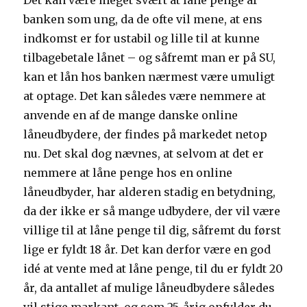
Det kan være meget svært at låne penge af
banken som ung, da de ofte vil mene, at ens
indkomst er for ustabil og lille til at kunne
tilbagebetale lånet – og såfremt man er på SU,
kan et lån hos banken nærmest være umuligt
at optage. Det kan således være nemmere at
anvende en af de mange danske online
låneudbydere, der findes på markedet netop
nu. Det skal dog nævnes, at selvom at det er
nemmere at låne penge hos en online
låneudbyder, har alderen stadig en betydning,
da der ikke er så mange udbydere, der vil være
villige til at låne penge til dig, såfremt du først
lige er fyldt 18 år. Det kan derfor være en god
idé at vente med at låne penge, til du er fyldt 20
år, da antallet af mulige låneudbydere således