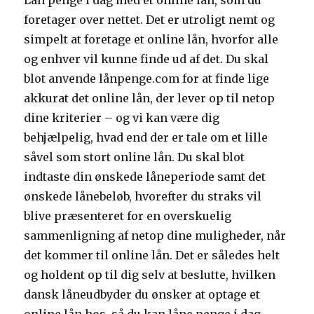
Lån penge i dag med et online lån, som du
foretager over nettet. Det er utroligt nemt og
simpelt at foretage et online lån, hvorfor alle
og enhver vil kunne finde ud af det. Du skal
blot anvende lånpenge.com for at finde lige
akkurat det online lån, der lever op til netop
dine kriterier – og vi kan være dig
behjælpelig, hvad end der er tale om et lille
såvel som stort online lån. Du skal blot
indtaste din ønskede låneperiode samt det
ønskede lånebeløb, hvorefter du straks vil
blive præsenteret for en overskuelig
sammenligning af netop dine muligheder, når
det kommer til online lån. Det er således helt
og holdent op til dig selv at beslutte, hvilken
dansk låneudbyder du ønsker at optage et